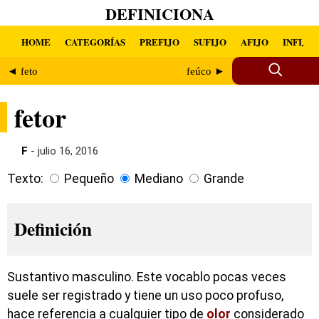
DEFINICIONA
HOME
CATEGORÍAS
PREFIJO
SUFIJO
AFIJO
INFIJO
◄ feto
feúco ►
fetor
F
- julio 16, 2016
Texto:
Pequeño
Mediano
Grande
Definición
Sustantivo masculino. Este vocablo pocas veces
suele ser registrado y tiene un uso poco profuso,
hace referencia a cualquier tipo de
olor
considerado