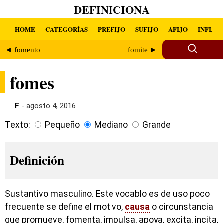
DEFINICIONA
HOME
CATEGORÍAS
PREFIJO
SUFIJO
AFIJO
INFIJO
◄ fomento
fomite ►
fomes
F
- agosto 4, 2016
Texto:
Pequeño
Mediano
Grande
Definición
Sustantivo masculino. Este vocablo es de uso poco
frecuente se define el motivo,
causa
o circunstancia
que promueve, fomenta, impulsa, apoya, excita, incita,