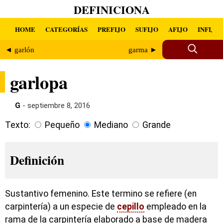
DEFINICIONA
HOME
CATEGORÍAS
PREFIJO
SUFIJO
AFIJO
INFIJO
◄ garlón
garma ►
garlopa
G
- septiembre 8, 2016
Texto:
Pequeño
Mediano
Grande
Definición
Sustantivo femenino. Este termino se refiere (en
carpintería) a un especie de
cepillo
empleado en la
rama de la carpintería elaborado a base de madera