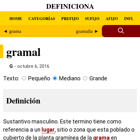
DEFINICIONA
HOME
CATEGORÍAS
PREFIJO
SUFIJO
AFIJO
INFIJO
◄ grama
gramalla ►
gramal
G
- octubre 6, 2016
Texto:
Pequeño
Mediano
Grande
Definición
Sustantivo masculino. Este termino tiene como
referencia a un
lugar
, sitio o zona que esta poblado o
cubierto de la planta gramínea de la
grama
en