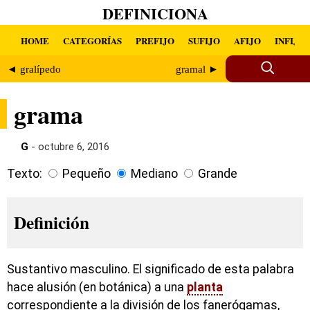
DEFINICIONA
HOME
CATEGORÍAS
PREFIJO
SUFIJO
AFIJO
INFIJO
◄ gralípedo
gramal ►
grama
G
- octubre 6, 2016
Texto:
Pequeño
Mediano
Grande
Definición
Sustantivo masculino. El significado de esta palabra
hace alusión (en botánica) a una
planta
correspondiente a la división de los fanerógamas,