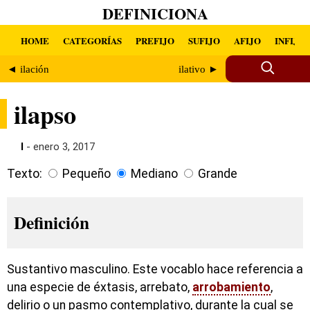
DEFINICIONA
HOME
CATEGORÍAS
PREFIJO
SUFIJO
AFIJO
INFIJO
◄ ilación
ilativo ►
ilapso
I
- enero 3, 2017
Texto:
Pequeño
Mediano
Grande
Definición
Sustantivo masculino. Este vocablo hace referencia a
una especie de éxtasis, arrebato,
arrobamiento
,
delirio o un pasmo contemplativo, durante la cual se