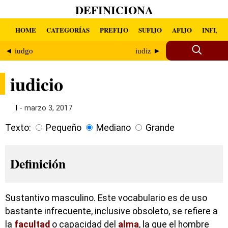
DEFINICIONA
HOME
CATEGORÍAS
PREFIJO
SUFIJO
AFIJO
INFIJO
◄ iudgo
iudiz ►
iudicio
I
- marzo 3, 2017
Texto:
Pequeño
Mediano
Grande
Definición
Sustantivo masculino. Este vocabulario es de uso
bastante infrecuente, inclusive obsoleto, se refiere a
la
facultad
o capacidad del
alma
, la que el hombre