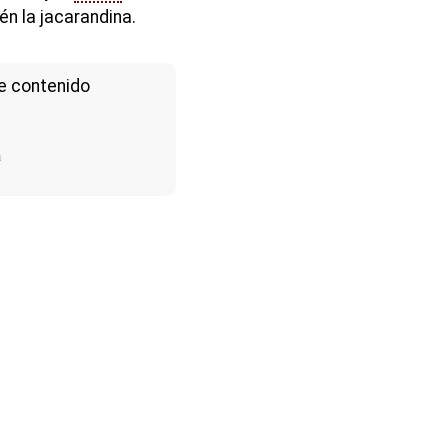
n la jacarandina.
e contenido
a