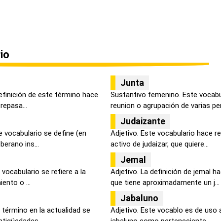
io
Junta
efinición de este término hace
Sustantivo femenino. Este vocabul
repasa...
reunion o agrupación de varias per.
Judaizante
 vocabulario se define (en
Adjetivo. Este vocabulario hace r
berano ins...
activo de judaizar, que quiere...
Jemal
vocabulario se refiere a la
Adjetivo. La definición de jemal h
ento o ...
que tiene aproximadamente un j...
Jabaluno
 término en la actualidad se
Adjetivo. Este vocablo es de uso 
tigüedades...
jabaluno como perteneciente, ...