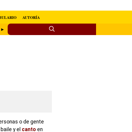
BULARIO
AUTORÍA
r ►
ersonas o de gente
baile y el
canto
en