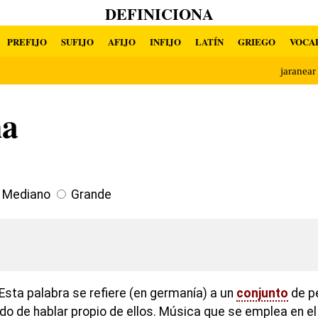
DEFINICIONA
PREFIJO
SUFIJO
AFIJO
INFIJO
LATÍN
GRIEGO
VOCA
jaranea
na
Mediano
Grande
Esta palabra se refiere (en germanía) a un
conjunto
de p
do de hablar propio de ellos. Música que se emplea en el 