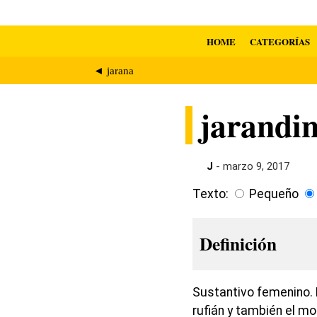
HOME
CATEGORÍAS
◄ jarana
jarandi
J
- marzo 9, 2017
Texto:
Pequeño
Definición
Sustantivo femenino. 
rufián y también el mo