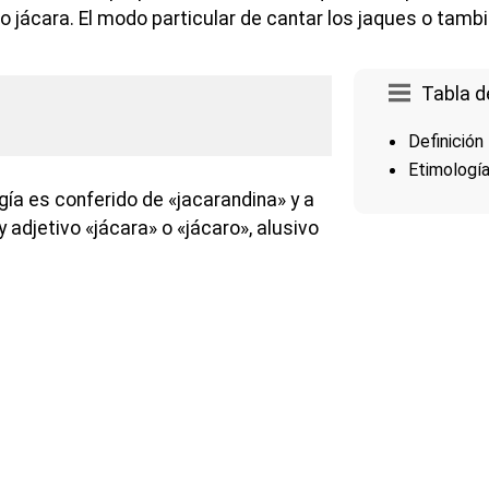
jácara. El modo particular de cantar los jaques o tambié
Tabla d
Definición
Etimologí
ía es conferido de «jacarandina» y a
y adjetivo «jácara» o «jácaro», alusivo