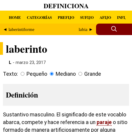
DEFINICIONA
HOME
CATEGORÍAS
PREFIJO
SUFIJO
AFIJO
INFIJO
◄ laberintiforme
labia ►
laberinto
L
- marzo 23, 2017
Texto:
Pequeño
Mediano
Grande
Definición
Sustantivo masculino. El significado de este vocablo
abarca, compete y hace referencia a un
paraje
o sitio
formado de manera artificiosamente por alguna