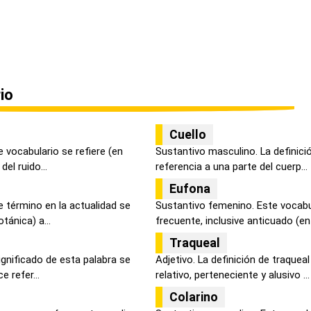
io
Cuello
 vocabulario se refiere (en
Sustantivo masculino. La definici
el ruido...
referencia a una parte del cuerp...
Eufona
 término en la actualidad se
Sustantivo femenino. Este vocabu
ánica) a...
frecuente, inclusive anticuado (en 
Traqueal
ignificado de esta palabra se
Adjetivo. La definición de traque
 refer...
relativo, perteneciente y alusivo ...
Colarino