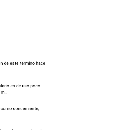
ón de este término hace
lario es de uso poco
m...
al como concerniente,