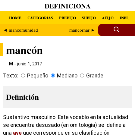
DEFINICIONA
HOME
CATEGORÍAS
PREFIJO
SUFIJO
AFIJO
INFIJO
◄ mancomunidad
mancornar ►
mancón
M
- junio 1, 2017
Texto:
Pequeño
Mediano
Grande
Definición
Sustantivo masculino. Este vocablo en la actualidad
se encuentra desusado (en ornitología) se define a
una
ave
que corresponde en su clasificación