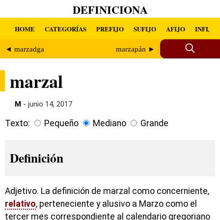
DEFINICIONA
HOME
CATEGORÍAS
PREFIJO
SUFIJO
AFIJO
INFIJO
◄ marzadga
marzapán ►
marzal
M
- junio 14, 2017
Texto:
Pequeño
Mediano
Grande
Definición
Adjetivo. La definición de marzal como concerniente,
relativo
, perteneciente y alusivo a Marzo como el
tercer mes correspondiente al calendario gregoriano