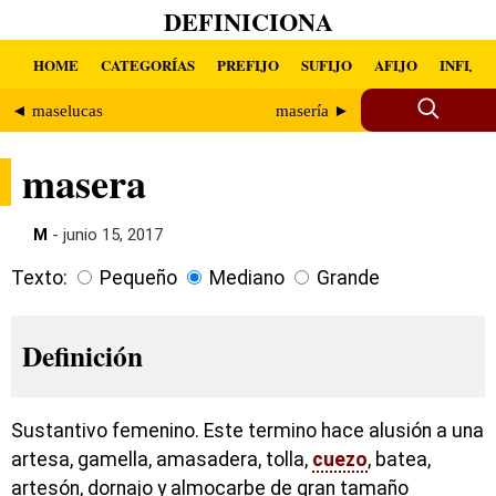
DEFINICIONA
HOME
CATEGORÍAS
PREFIJO
SUFIJO
AFIJO
INFIJO
◄ maselucas
masería ►
masera
M
- junio 15, 2017
Texto:
Pequeño
Mediano
Grande
Definición
Sustantivo femenino. Este termino hace alusión a una
artesa, gamella, amasadera, tolla,
cuezo
, batea,
artesón, dornajo y almocarbe de gran tamaño