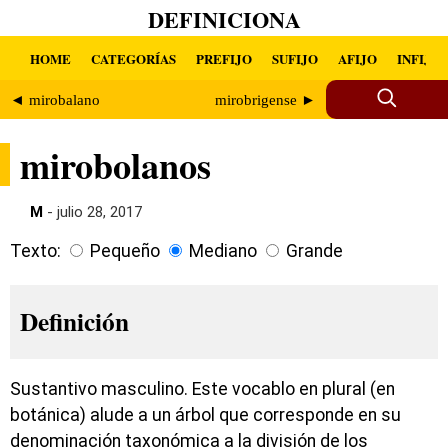
DEFINICIONA
HOME
CATEGORÍAS
PREFIJO
SUFIJO
AFIJO
INFIJO
◄ mirobalano
mirobrigense ►
mirobolanos
M
- julio 28, 2017
Texto:
Pequeño
Mediano
Grande
Definición
Sustantivo masculino. Este vocablo en plural (en
botánica) alude a un árbol que corresponde en su
denominación taxonómica a la división de los