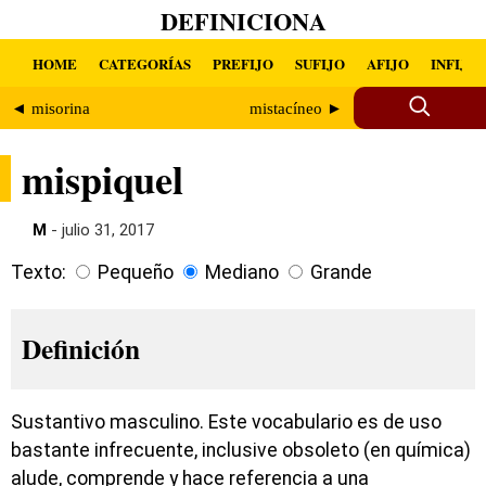
DEFINICIONA
HOME
CATEGORÍAS
PREFIJO
SUFIJO
AFIJO
INFIJO
◄ misorina
mistacíneo ►
mispiquel
M
- julio 31, 2017
Texto:
Pequeño
Mediano
Grande
Definición
Sustantivo masculino. Este vocabulario es de uso
bastante infrecuente, inclusive obsoleto (en química)
alude, comprende y hace referencia a una