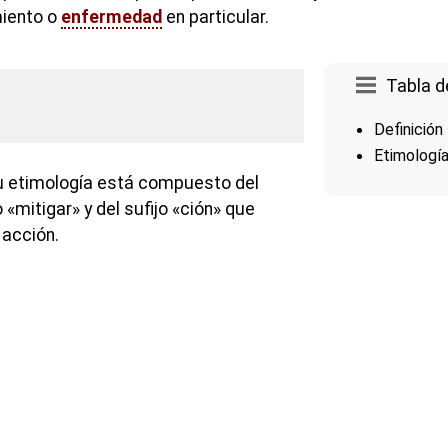
miento o
enfermedad
en particular.
Tabla d
Definición
Etimologí
u etimología está compuesto del
 «mitigar» y del sufijo «ción» que
 acción.