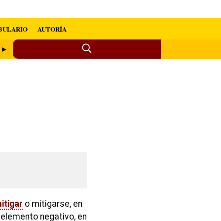
BULARIO
AUTORÍA
e ►
itigar
o mitigarse, en
n elemento negativo, en