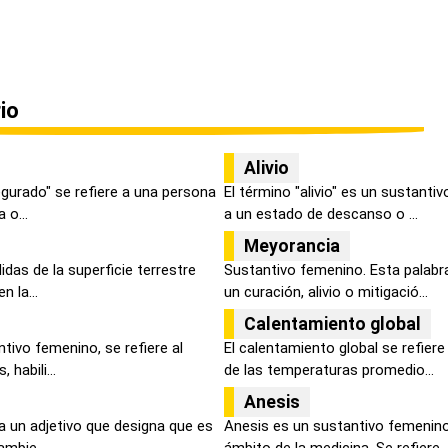
io
Alivio
egurado" se refiere a una persona
El término "alivio" es un sustanti
 o...
a un estado de descanso o ...
Meyorancia
as de la superficie terrestre
Sustantivo femenino. Esta palabr
n la...
un curación, alivio o mitigació...
Calentamiento global
tivo femenino, se refiere al
El calentamiento global se refier
habili...
de las temperaturas promedio...
Anesis
a un adjetivo que designa que es
Anesis es un sustantivo femenino
ambie...
ámbito de la medicina. Se refiere..