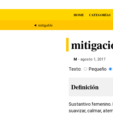
HOME
CATEGORÍAS
◄ mitigable
mitigaci
M
- agosto 1, 2017
Texto:
Pequeño
Definición
Sustantivo femenino. 
suavizar, calmar, atem