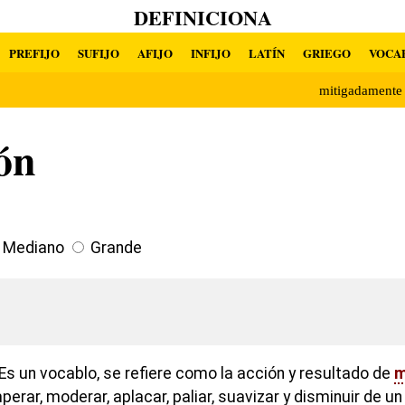
DEFINICIONA
PREFIJO
SUFIJO
AFIJO
INFIJO
LATÍN
GRIEGO
VOCA
mitigadament
ón
Mediano
Grande
Es un vocablo, se refiere como la acción y resultado de
m
perar, moderar, aplacar, paliar, suavizar y disminuir de u