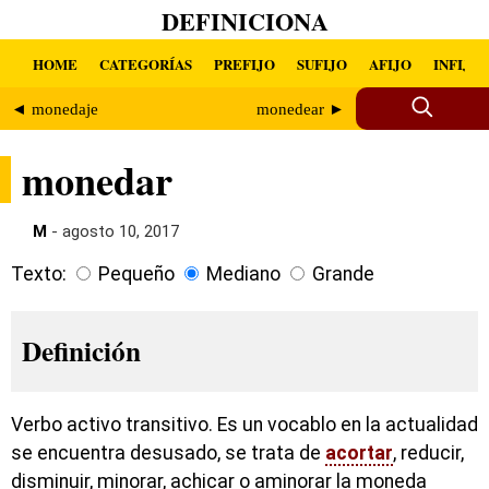
DEFINICIONA
HOME
CATEGORÍAS
PREFIJO
SUFIJO
AFIJO
INFIJO
◄ monedaje
monedear ►
monedar
M
- agosto 10, 2017
Texto:
Pequeño
Mediano
Grande
Definición
Verbo activo transitivo. Es un vocablo en la actualidad
se encuentra desusado, se trata de
acortar
, reducir,
disminuir, minorar, achicar o aminorar la moneda