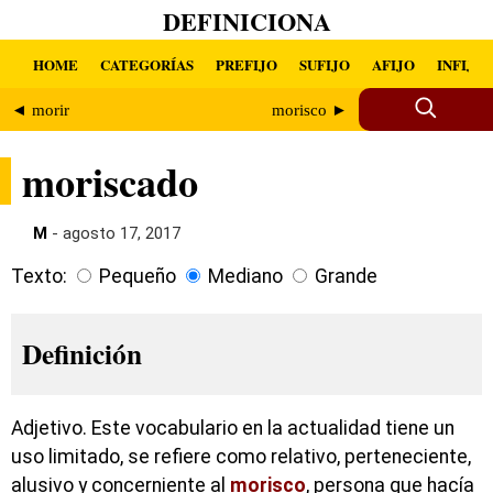
DEFINICIONA
HOME
CATEGORÍAS
PREFIJO
SUFIJO
AFIJO
INFIJO
◄ morir
morisco ►
moriscado
M
- agosto 17, 2017
Texto:
Pequeño
Mediano
Grande
Definición
Adjetivo. Este vocabulario en la actualidad tiene un
uso limitado, se refiere como relativo, perteneciente,
alusivo y concerniente al
morisco
, persona que hacía