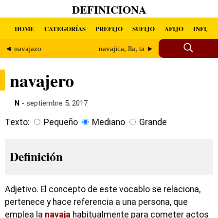
DEFINICIONA
HOME
CATEGORÍAS
PREFIJO
SUFIJO
AFIJO
INFIJO
◄ navajazo
navajica, lla, ta ►
navajero
N
- septiembre 5, 2017
Texto:
Pequeño
Mediano
Grande
Definición
Adjetivo. El concepto de este vocablo se relaciona,
pertenece y hace referencia a una persona, que
emplea la
navaja
habitualmente para cometer actos