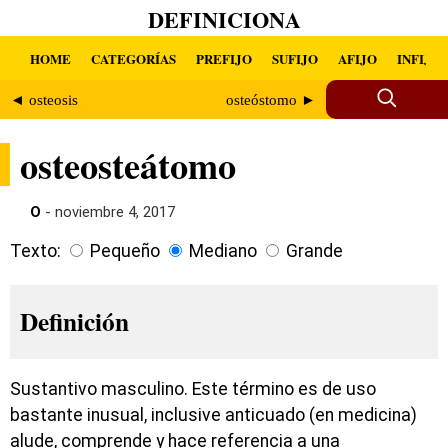
DEFINICIONA
HOME
CATEGORÍAS
PREFIJO
SUFIJO
AFIJO
INFIJO
◄ osteosis
osteóstomo ►
osteosteátomo
O
- noviembre 4, 2017
Texto:
Pequeño
Mediano
Grande
Definición
Sustantivo masculino. Este término es de uso
bastante inusual, inclusive anticuado (en medicina)
alude, comprende y hace referencia a una