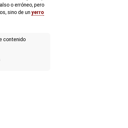
lso o erróneo, pero
os, sino de un
yerro
e contenido
a