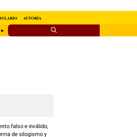
BULARIO
AUTORÍA
a ►
to falso e inválido,
orma de silogismo y