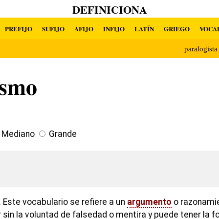
DEFINICIONA
PREFIJO
SUFIJO
AFIJO
INFIJO
LATÍN
GRIEGO
VOCA
paralogist
ismo
Mediano
Grande
 Este vocabulario se refiere a un
argumento
o razonamien
sin la voluntad de falsedad o mentira y puede tener la f