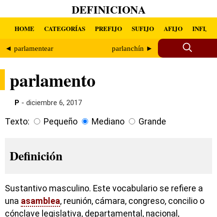
DEFINICIONA
HOME
CATEGORÍAS
PREFIJO
SUFIJO
AFIJO
INFIJO
◄ parlamentear
parlanchín ►
parlamento
P
- diciembre 6, 2017
Texto:
Pequeño
Mediano
Grande
Definición
Sustantivo masculino. Este vocabulario se refiere a
una
asamblea
, reunión, cámara, congreso, concilio o
cónclave legislativa, departamental, nacional,