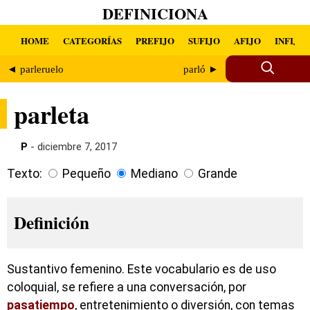
DEFINICIONA
HOME
CATEGORÍAS
PREFIJO
SUFIJO
AFIJO
INFIJO
◄ parleruelo
parló ►
parleta
P
- diciembre 7, 2017
Texto:
Pequeño
Mediano
Grande
Definición
Sustantivo femenino. Este vocabulario es de uso
coloquial, se refiere a una conversación, por
pasatiempo
, entretenimiento o diversión, con temas