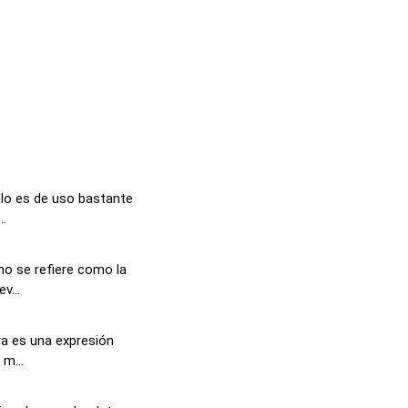
lo es de uso bastante
..
no se refiere como la
v...
ra es una expresión
 m...