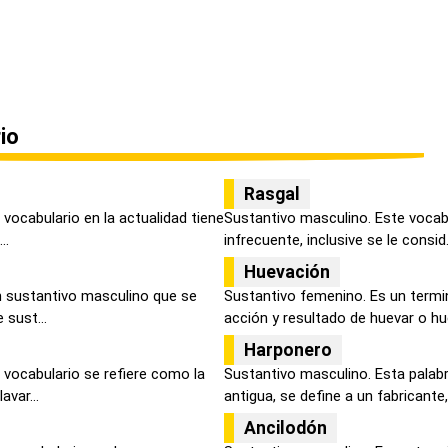
io
Rasgal
vocabulario en la actualidad tiene
Sustantivo masculino. Este vocab
..
infrecuente, inclusive se le consid.
Huevación
un sustantivo masculino que se
Sustantivo femenino. Es un termi
 sust...
acción y resultado de huevar o hue
Harponero
 vocabulario se refiere como la
Sustantivo masculino. Esta palab
avar...
antigua, se define a un fabricante,
Ancilodón