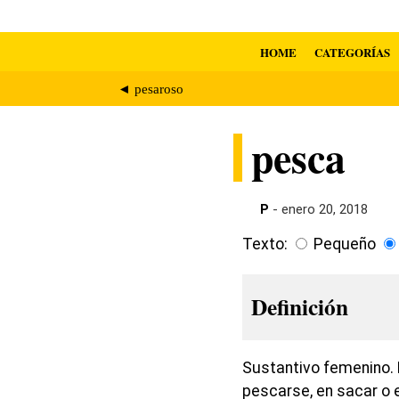
HOME
CATEGORÍAS
◄ pesaroso
pesca
P
- enero 20, 2018
Texto:
Pequeño
Definición
Sustantivo femenino. E
pescarse, en sacar o 