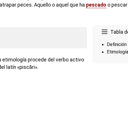
atrapar peces. Aquello o aquel que ha
pescado
o pescar
.
Tabla d
Definición
Etimologí
u etimología procede del verbo activo
el latín «piscāri».