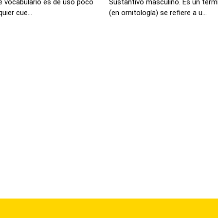
e vocabulario es de uso poco
Sustantivo masculino. Es un term
uier cue...
(en ornitología) se refiere a u...