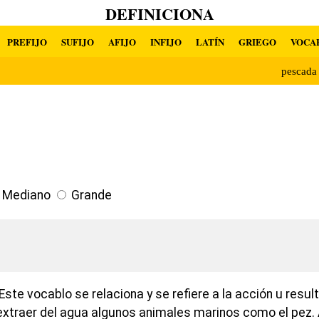
DEFINICIONA
PREFIJO
SUFIJO
AFIJO
INFIJO
LATÍN
GRIEGO
VOCA
pescad
Mediano
Grande
ste vocablo se relaciona y se refiere a la acción u resu
extraer del agua algunos animales marinos como el pez. A