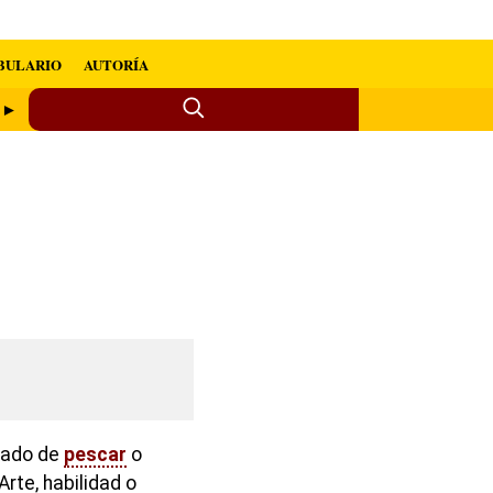
BULARIO
AUTORÍA
a ►
ltado de
pescar
o
rte, habilidad o