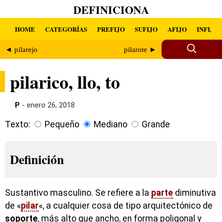
DEFINICIONA
HOME
CATEGORÍAS
PREFIJO
SUFIJO
AFIJO
INFIJO
◄ pilarejo
pilarote ►
pilarico, llo, to
P
- enero 26, 2018
Texto:
Pequeño
Mediano
Grande
Definición
Sustantivo masculino. Se refiere a la
parte
diminutiva
de «
pilar
«, a cualquier cosa de tipo arquitectónico de
soporte
, más alto que ancho, en forma poligonal y