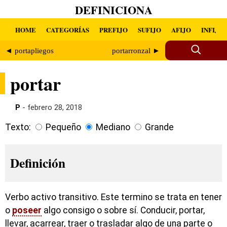
DEFINICIONA
HOME
CATEGORÍAS
PREFIJO
SUFIJO
AFIJO
INFIJO
◄ portapliegos
portarronzal ►
portar
P
- febrero 28, 2018
Texto:
Pequeño
Mediano
Grande
Definición
Verbo activo transitivo. Este termino se trata en tener
o
poseer
algo consigo o sobre sí. Conducir, portar,
llevar, acarrear, traer o trasladar algo de una parte o