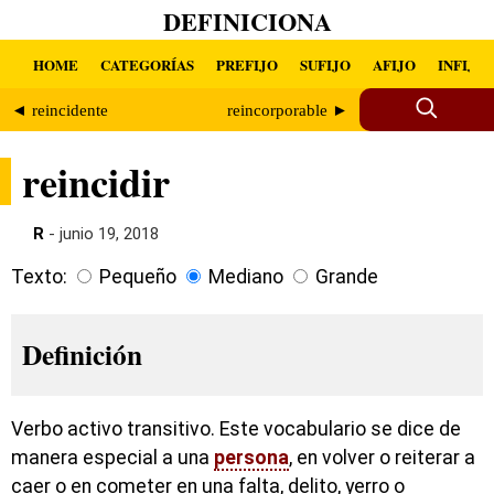
DEFINICIONA
HOME
CATEGORÍAS
PREFIJO
SUFIJO
AFIJO
INFIJO
◄ reincidente
reincorporable ►
reincidir
R
- junio 19, 2018
Texto:
Pequeño
Mediano
Grande
Definición
Verbo activo transitivo. Este vocabulario se dice de
manera especial a una
persona
, en volver o reiterar a
caer o en cometer en una falta, delito, yerro o