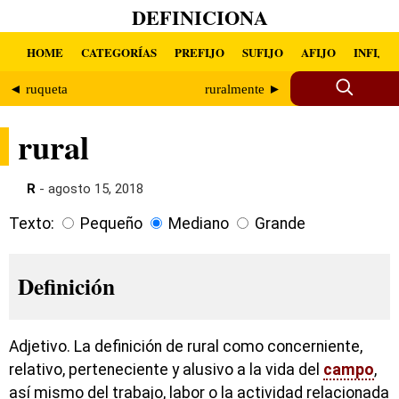
DEFINICIONA
HOME
CATEGORÍAS
PREFIJO
SUFIJO
AFIJO
INFIJO
◄ ruqueta
ruralmente ►
rural
R
- agosto 15, 2018
Texto:
Pequeño
Mediano
Grande
Definición
Adjetivo. La definición de rural como concerniente,
relativo, perteneciente y alusivo a la vida del
campo
,
así mismo del trabajo, labor o la actividad relacionada