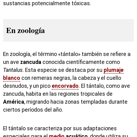
sustancias potencialmente tóxicas.
En zoología
En zoología, el término «tántalo» también se refiere a
un ave
zancuda
conocida científicamente como
Tantalus
. Esta especie se destaca por su
plumaje
blanco
con remeras negras, la cabeza y el cuello
desnudos, y un pico
encorvado
. El tántalo, como ave
zancuda, habita en las regiones tropicales de
América
, migrando hacia zonas templadas durante
ciertos períodos del año.
El tántalo se caracteriza por sus adaptaciones
especiales para el
medio
acuático
, donde utiliza su