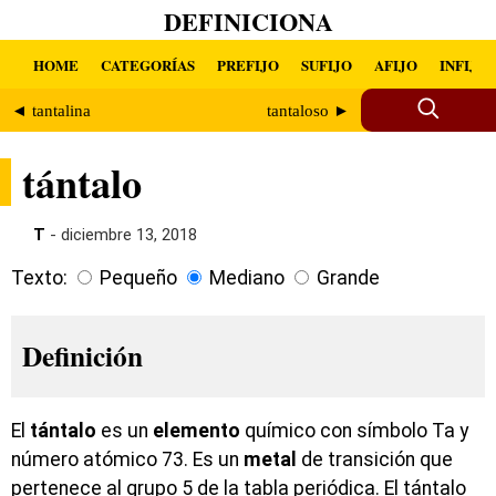
DEFINICIONA
HOME
CATEGORÍAS
PREFIJO
SUFIJO
AFIJO
INFIJO
◄ tantalina
tantaloso ►
tántalo
T
- diciembre 13, 2018
Texto:
Pequeño
Mediano
Grande
Definición
El
tántalo
es un
elemento
químico con símbolo Ta y
número atómico 73. Es un
metal
de transición que
pertenece al grupo 5 de la tabla periódica. El tántalo