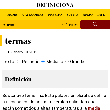
DEFINICIONA
HOME
CATEGORÍAS
PREFIJO
SUFIJO
AFIJO
INFIJO
◄ termántido
termático ►
termas
T
- enero 10, 2019
Texto:
Pequeño
Mediano
Grande
Definición
Sustantivo femenino. Esta palabra en plural se define
a unos baños de aguas minerales calientes que
están sometidos a altas temperaturas a la
media