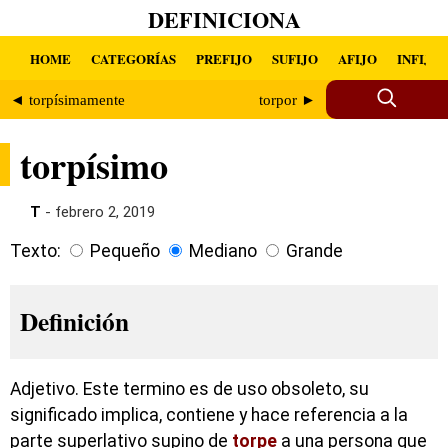
DEFINICIONA
HOME
CATEGORÍAS
PREFIJO
SUFIJO
AFIJO
INFIJO
◄ torpísimamente
torpor ►
torpísimo
T
- febrero 2, 2019
Texto:
Pequeño
Mediano
Grande
Definición
Adjetivo. Este termino es de uso obsoleto, su
significado implica, contiene y hace referencia a la
parte superlativo supino de
torpe
a una persona que