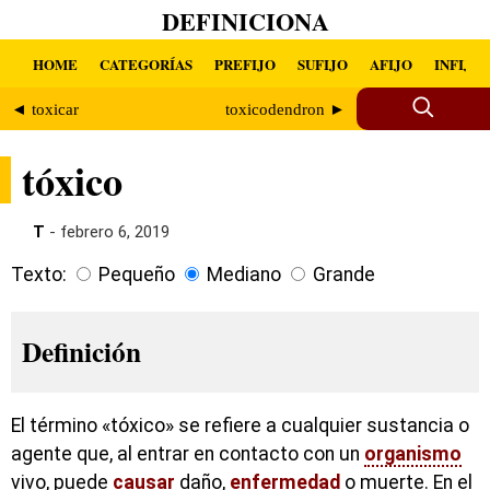
DEFINICIONA
HOME
CATEGORÍAS
PREFIJO
SUFIJO
AFIJO
INFIJO
◄ toxicar
toxicodendron ►
tóxico
T
- febrero 6, 2019
Texto:
Pequeño
Mediano
Grande
Definición
El término «tóxico» se refiere a cualquier sustancia o
agente que, al entrar en contacto con un
organismo
vivo, puede
causar
daño,
enfermedad
o muerte. En el