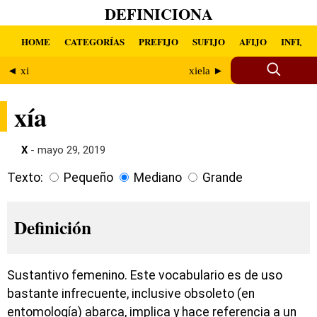
DEFINICIONA
HOME
CATEGORÍAS
PREFIJO
SUFIJO
AFIJO
INFIJO
◄ xi
xiela ►
xía
X
- mayo 29, 2019
Texto:
Pequeño
Mediano
Grande
Definición
Sustantivo femenino. Este vocabulario es de uso
bastante infrecuente, inclusive obsoleto (en
entomología) abarca, implica y hace referencia a un