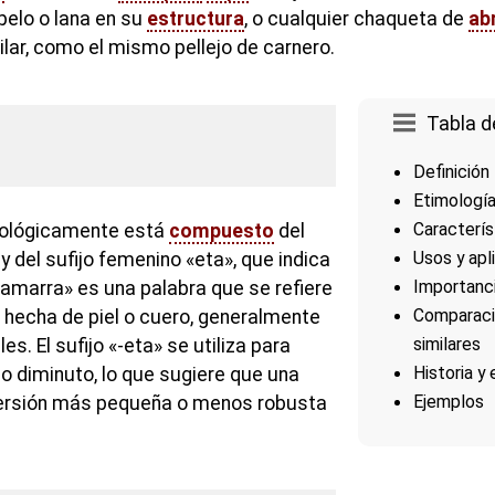
pelo o lana en su
estructura
, o cualquier chaqueta de
ab
ilar, como el mismo pellejo de carnero.
Tabla d
Definición
Etimologí
Caracterís
mológicamente está
compuesto
del
Usos y apl
 del sufijo femenino «eta», que indica
Importanci
Zamarra» es una palabra que se refiere
Comparaci
r hecha de piel o cuero, generalmente
similares
es. El sufijo «-eta» se utiliza para
Historia y
o diminuto, lo que sugiere que una
Ejemplos
ersión más pequeña o menos robusta