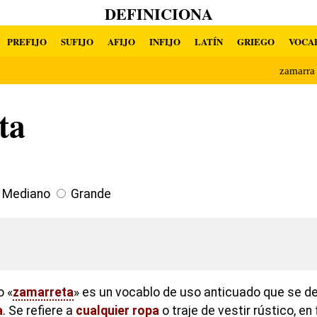
DEFINICIONA
PREFIJO
SUFIJO
AFIJO
INFIJO
LATÍN
GRIEGO
VOCA
zamarr
ta
Mediano
Grande
o «
zamarreta
» es un vocablo de uso anticuado que se de
a
. Se refiere a
cualquier
ropa
o traje de vestir rústico, e