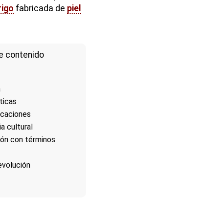
rigo
fabricada de
piel
e contenido
a
ticas
icaciones
a cultural
ón con términos
 evolución