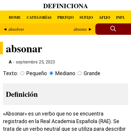
DEFINICIONA
HOME
CATEGORÍAS
PREFIJO
SUFIJO
AFIJO
INFIJO
◄ absolver
absono ►
absonar
A
- septiembre 25, 2023
Texto:
Pequeño
Mediano
Grande
Definición
«Absonar» es un verbo que no se encuentra
registrado en la Real Academia Española (RAE). Se
trata de un verbo neutral que se utiliza para describir