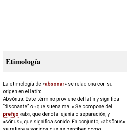
Etimología
La etimología de «
absonar
» se relaciona con su
origen en el latín:
Absŏnus: Este término proviene del latín y significa
“disonante” o «que suena mal.» Se compone del
prefijo
«ab», que denota lejanía o separación, y
«sŏnus», que significa sonido. En conjunto, «absŏnus»
se refiere a sonidos que se perciben como