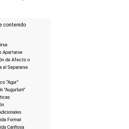
e contenido
irse
 o Apartarse
ón de Afecto o
a al Separarse
a
co “Agur”
ín "Augurĭum"
ticas
ión
dicionales
ida Formal
da Cariñosa