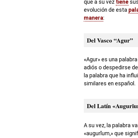
que a su vez
tiene
sus
evolución de esta
pal
manera
:
Del Vasco “Agur”
«Agur» es una palabra 
adiós o despedirse de
la palabra que ha infl
similares en español.
Del Latín «Augurĭ
A su vez, la palabra va
«augurĭum,» que signif