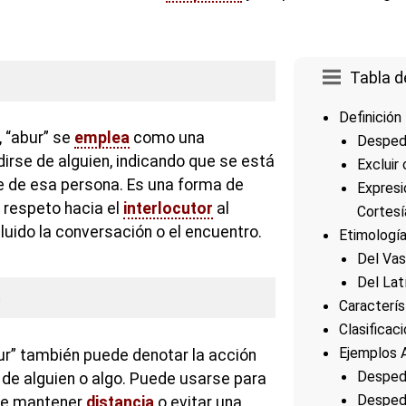
Tabla d
Definición
 “abur” se
emplea
como una
Desped
irse de alguien, indicando que se está
Excluir
e de esa persona. Es una forma de
Expresi
 respeto hacia el
interlocutor
al
Cortesí
luido la conversación o el encuentro.
Etimologí
Del Vas
Del Lat
e
Caracterís
Clasificac
Ejemplos A
ur” también puede denotar la acción
Desped
 de alguien o algo. Puede usarse para
Despedi
 de mantener
distancia
o evitar una