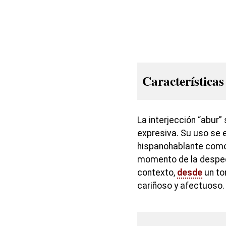
Características
La interjección “abur”
expresiva. Su uso se 
hispanohablante como 
momento de la despedi
contexto,
desde
un to
cariñoso y afectuoso.