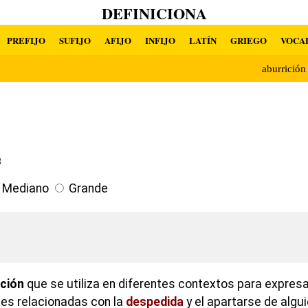
DEFINICIONA
PREFIJO
SUFIJO
AFIJO
INFIJO
LATÍN
GRIEGO
VOCA
aburrició
3
Mediano
Grande
cción
que se utiliza en diferentes contextos para expres
es relacionadas con la
despedida
y el apartarse de algui