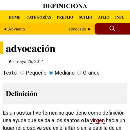
DEFINICIONA
HOME
CATEGORÍAS
PREFIJO
SUFIJO
AFIJO
INFIJO
◄ Adviento
advocado ►
advocación
A
- mayo 26, 2014
Texto:
Pequeño
Mediano
Grande
Definición
Es un sustantivo femenino que tiene como definición
una ayuda que se da a los santos o la
virgen
hacia un
lugar religioso ya sea en el altar o en la capilla de un