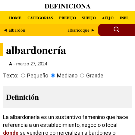
DEFINICIONA
HOME
CATEGORÍAS
PREFIJO
SUFIJO
AFIJO
INFIJO
◄ albardón
albaricoque ►
albardonería
A
- marzo 27, 2024
Texto:
Pequeño
Mediano
Grande
Definición
La albardonería es un sustantivo femenino que hace
referencia a un establecimiento, negocio o local
donde
se venden o comercializan albardones o