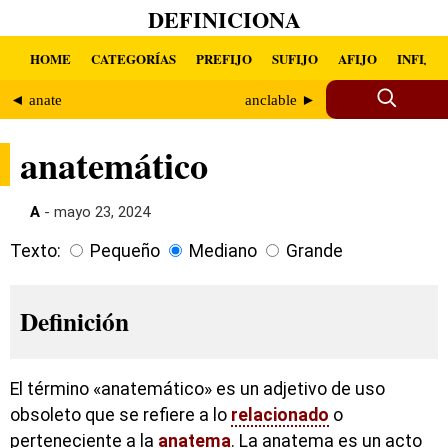
DEFINICIONA
HOME
CATEGORÍAS
PREFIJO
SUFIJO
AFIJO
INFIJO
◄ anate
anclable ►
anatemático
A
- mayo 23, 2024
Texto:
Pequeño
Mediano
Grande
Definición
El término «anatemático» es un adjetivo de uso
obsoleto que se refiere a lo
relacionado
o
perteneciente a la
anatema
. La anatema es un acto