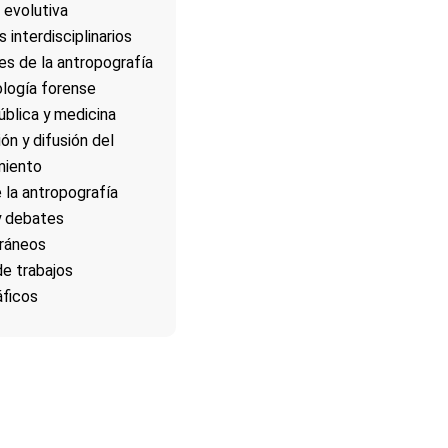
a evolutiva
 interdisciplinarios
es de la antropografía
logía forense
ública y medicina
ón y difusión del
miento
e la antropografía
y debates
ráneos
e trabajos
áficos