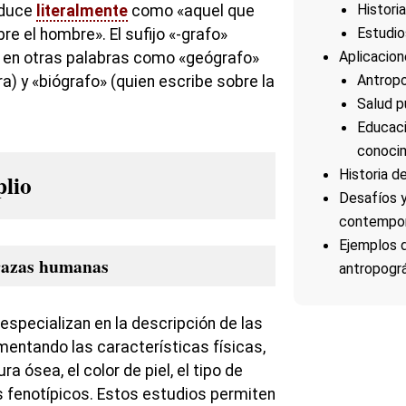
Histori
aduce
literalmente
como «aquel que
Estudios
re el hombre». El sufijo «-grafo»
Aplicacion
 en otras palabras como «geógrafo»
Antropo
ra) y «biógrafo» (quien escribe sobre la
Salud p
Educaci
conoci
Historia d
plio
Desafíos 
contempo
Ejemplos d
 razas humanas
antropogr
especializan en la descripción de las
ntando las características físicas,
a ósea, el color de piel, el tipo de
s fenotípicos. Estos estudios permiten