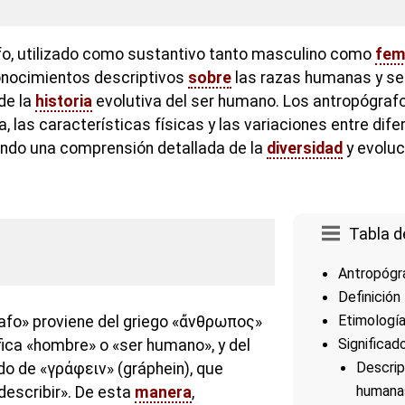
fo, utilizado como sustantivo tanto masculino como
fem
nocimientos descriptivos
sobre
las razas humanas y se 
 de la
historia
evolutiva del ser humano. Los antropógrafo
a, las características físicas y las variaciones entre dif
ndo una comprensión detallada de la
diversidad
y evoluc
Tabla d
Antropógr
Definición
Etimologí
afo» proviene del griego «ἄνθρωπος»
Significad
fica «hombre» o «ser humano», y del
Descrip
do de «γράφειν» (gráphein), que
humana
«describir». De esta
manera
,