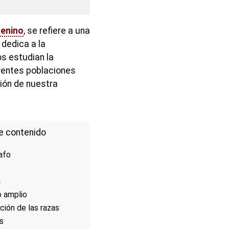
enino
, se refiere a una
dedica a la
s estudian la
erentes poblaciones
ión de nuestra
e contenido
afo
a
o amplio
ción de las razas
s