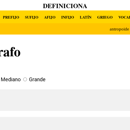
DEFINICIONA
PREFIJO
SUFIJO
AFIJO
INFIJO
LATÍN
GRIEGO
VOCA
antropoid
rafo
Mediano
Grande