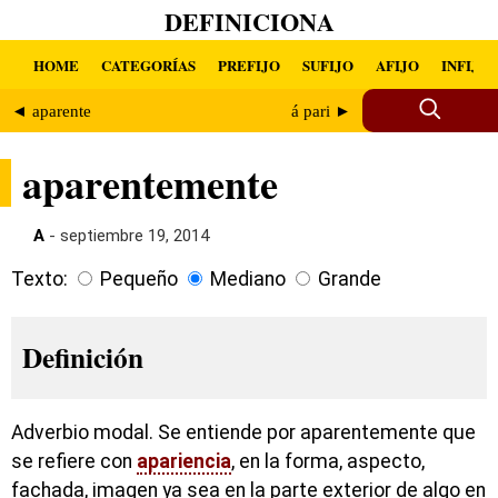
DEFINICIONA
HOME
CATEGORÍAS
PREFIJO
SUFIJO
AFIJO
INFIJO
◄ aparente
á pari ►
aparentemente
A
- septiembre 19, 2014
Texto:
Pequeño
Mediano
Grande
Definición
Adverbio modal. Se entiende por aparentemente que
se refiere con
apariencia
, en la forma, aspecto,
fachada, imagen ya sea en la parte exterior de algo en