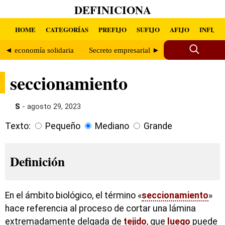
DEFINICIONA
HOME
CATEGORÍAS
PREFIJO
SUFIJO
AFIJO
INFIJO
◄ economía solidaria
Secreto empresarial ►
seccionamiento
S
- agosto 29, 2023
Texto:
Pequeño
Mediano
Grande
Definición
En el ámbito biológico, el término «
seccionamiento
»
hace referencia al proceso de cortar una lámina
extremadamente delgada de
tejido
, que
luego
puede