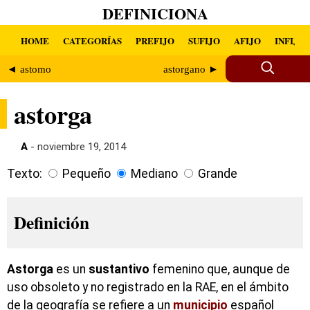
DEFINICIONA
HOME
CATEGORÍAS
PREFIJO
SUFIJO
AFIJO
INFIJO
◄ astomo
astorgano ►
astorga
A
- noviembre 19, 2014
Texto:
Pequeño
Mediano
Grande
Definición
Astorga
es un
sustantivo
femenino que, aunque de
uso obsoleto y no registrado en la RAE, en el ámbito
de la geografía se refiere a un
municipio
español