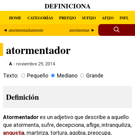
DEFINICIONA
HOME
CATEGORÍAS
PREFIJO
SUFIJO
AFIJO
INFIJO
◄ atormentadamente
atormentar ►
atormentador
A
- noviembre 29, 2014
Texto:
Pequeño
Mediano
Grande
Definición
Atormentador
es un adjetivo que describe a aquello
que atormenta, sufre, decepciona, aflige, intranquiliza,
angustia
, martiriza, tortura, agobia, preocupa,