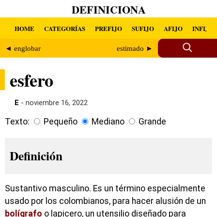
DEFINICIONA
HOME
CATEGORÍAS
PREFIJO
SUFIJO
AFIJO
INFIJO
◄ englobar
estimado ►
esfero
E
- noviembre 16, 2022
Texto:
Pequeño
Mediano
Grande
Definición
Sustantivo masculino. Es un término especialmente
usado por los colombianos, para hacer alusión de un
bolígrafo
o lapicero, un utensilio diseñado para