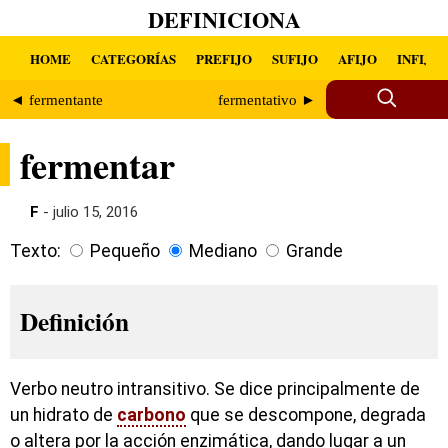
DEFINICIONA
HOME
CATEGORÍAS
PREFIJO
SUFIJO
AFIJO
INFIJO
◄ fermentante
fermentativo ►
fermentar
F
- julio 15, 2016
Texto:
Pequeño
Mediano
Grande
Definición
Verbo neutro intransitivo. Se dice principalmente de
un hidrato de
carbono
que se descompone, degrada
o altera por la acción enzimática, dando lugar a un