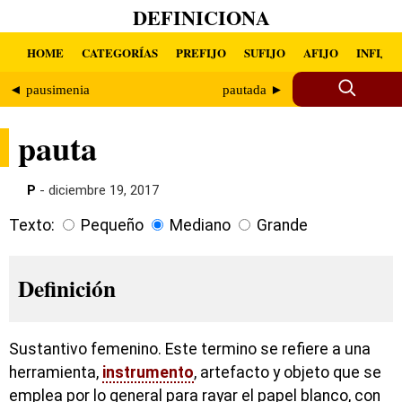
DEFINICIONA
HOME
CATEGORÍAS
PREFIJO
SUFIJO
AFIJO
INFIJO
◄ pausimenia
pautada ►
pauta
P
- diciembre 19, 2017
Texto:
Pequeño
Mediano
Grande
Definición
Sustantivo femenino. Este termino se refiere a una
herramienta,
instrumento
, artefacto y objeto que se
emplea por lo general para rayar el papel blanco, con