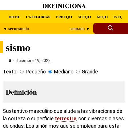
DEFINICIONA
HOME
CATEGORÍAS
PREFIJO
SUFIJO
AFIJO
INFIJO
◄ secuestrado
saturado ►
sismo
S
- diciembre 19, 2022
Texto:
Pequeño
Mediano
Grande
Definición
Sustantivo masculino que alude a las vibraciones de
la corteza o superficie
terrestre
, con diversas clases
de ondas. Los sinónimos que se emplean para esta