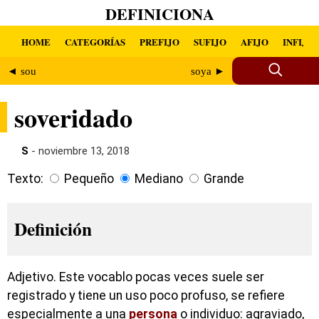
DEFINICIONA
HOME
CATEGORÍAS
PREFIJO
SUFIJO
AFIJO
INFIJO
◄ sou
soya ►
soveridado
S
- noviembre 13, 2018
Texto:
Pequeño
Mediano
Grande
Definición
Adjetivo. Este vocablo pocas veces suele ser
registrado y tiene un uso poco profuso, se refiere
especialmente a una
persona
o individuo: agraviado,