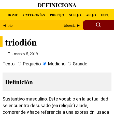
DEFINICIONA
HOME
CATEGORÍAS
PREFIJO
SUFIJO
AFIJO
INFIJO
◄ trío
trioecia ►
triodión
T
- marzo 5, 2019
Texto:
Pequeño
Mediano
Grande
Definición
Sustantivo masculino. Este vocablo en la actualidad
se encuentra desusado (en religión) alude,
comprende y hace referencia a una expresión usada